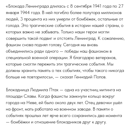
«Блокада Ленинграда длилась с 8 сентября 1941 года по 27
января 1944 года. В ней погибло более полутора миллионов
людей, 3 процента из них умерли от бомбёжек, остальные от
голода. Это трагические события в истории нашей страны, о
которых важно не забывать. Только наши герои могли
совершить такой подвиг и отстоять Ленинград. К сожалению,
фашизм снова поднял голову. Сегодня мы вновь
объединились ради одного — победы наш фашизмом в
специальной военной операции. Я благодарю ветеранов,
которые смогли пережить эти трагические события. Мы
должны хранить память о тех событиях, чтобы такого никогда
больше не повторилось», — сказал Геннадий Попов.
Блокадница Людмила Птах — одна из участниц митинга на
площади Славы. Когда фашисты замкнули кольцо вокруг
города на Неве, ей было около двух лет. Отец девочки ушёл
на фронт, мать работала на военном заводе. В памяти о
событиях прошлых лет ярче всего сохранились два момента
— бомбёжки и отношение блокадников друг к другу.