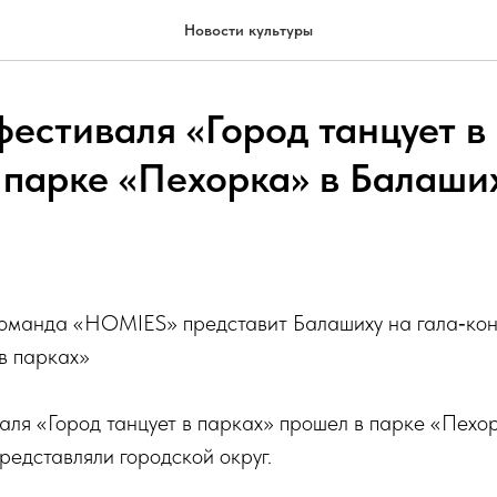
Новости культуры
фестиваля «Город танцует в
 парке «Пехорка» в Балаши
оманда «HOMIES» представит Балашиху на гала‑кон
 в парках»
аля «Город танцует в парках» прошел в парке «Пехо
редставляли городской округ.