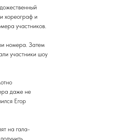
удожественный
 и хореограф и
омера участников.
ои номера. Затем
али участники шоу
мотно
ера даже не
лился Егор
ят на гала-
 получить