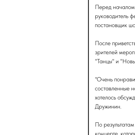
Перед началом 
руководитель ф
постановщик шо
После приветст
зрителей мероп
"Танцы" и "Нов
"Очень понрави
составленные н
хотелось обсужд
Дружинин.
По результатам 
концерте, котор