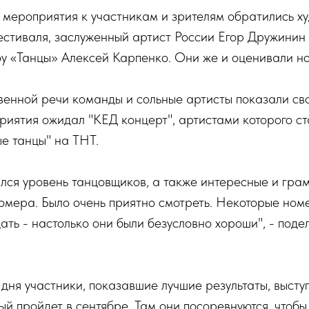
мероприятия к участникам и зрителям обратились х
естиваля, заслуженный артист России Егор Дружинин
у «Танцы» Алексей Карпенко. Они же и оценивали н
венной речи команды и сольные артисты показали св
риятия ожидал "КЕД концерт", артистами которого ст
ые танцы" на ТНТ.
лся уровень танцовщиков, а также интересные и гра
омера. Было очень приятно смотреть. Некоторые ном
ать - настолько они были безусловно хороши", - поде
дня участники, показавшие лучшие результаты, выступ
ый пройдет в сентябре. Там они посоревнуются, чтобы