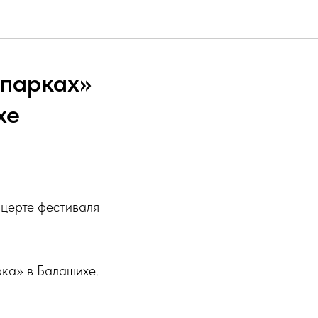
 парках»
хе
церте фестиваля
рка» в Балашихе.