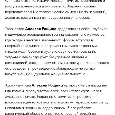
Они становятся близкими, человечными, их переживания и
поступки понятны каждому зрителю. Художник словно
переводит сложные теологические смыслы на язык эмоций,
делая их доступными для современного человека.
Творчество
Алексея Рощина
представляет собой глубокое
и вдумчивое исследование границ сакрального искусства,
где академическая выверенность формы вступает в
напряжённый диалог с современным художественным
мышлением. Работая в русле классических традиций,
художник демонстрирует безупречное владение
композицией, построением объёма и фактурой, что позволяет
ему создавать произведения, обладающие не только
визуальной, но и духовной монументальностью.
Картины-иконы
Алексея Рощина
являются не стилизацией
или копией, а результатом сложного интеллектуального и
духовного поиска. Рощин не стремится к простому
воспроизведению канона; его задача — переосмыслить его,
наполнив актуальным содержанием. В его работах
канонический образ становится отправной точкой для