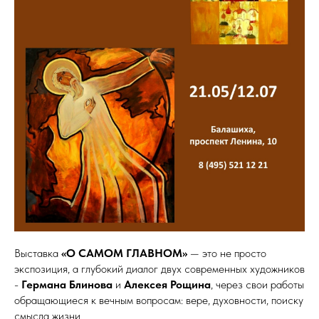
Выставка
«О САМОМ ГЛАВНОМ»
— это не просто
экспозиция, а глубокий диалог двух современных художников
-
Германа Блинова
и
Алексея Рощина
, через свои работы
обращающиеся к вечным вопросам: вере, духовности, поиску
смысла жизни.