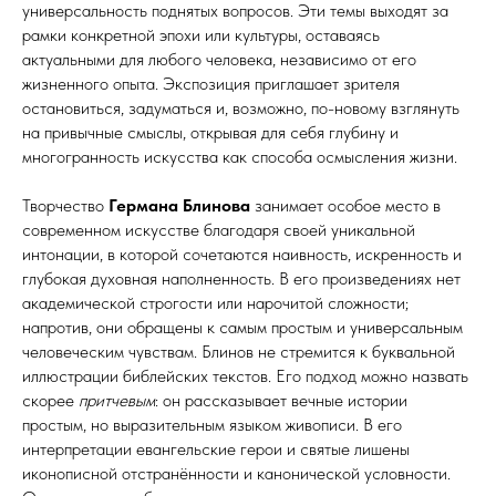
универсальность поднятых вопросов. Эти темы выходят за
рамки конкретной эпохи или культуры, оставаясь
актуальными для любого человека, независимо от его
жизненного опыта. Экспозиция приглашает зрителя
остановиться, задуматься и, возможно, по-новому взглянуть
на привычные смыслы, открывая для себя глубину и
многогранность искусства как способа осмысления жизни.
Творчество
Германа Блинова
занимает особое место в
современном искусстве благодаря своей уникальной
интонации, в которой сочетаются наивность, искренность и
глубокая духовная наполненность. В его произведениях нет
академической строгости или нарочитой сложности;
напротив, они обращены к самым простым и универсальным
человеческим чувствам. Блинов не стремится к буквальной
иллюстрации библейских текстов. Его подход можно назвать
скорее
притчевым
: он рассказывает вечные истории
простым, но выразительным языком живописи. В его
интерпретации евангельские герои и святые лишены
иконописной отстранённости и канонической условности.